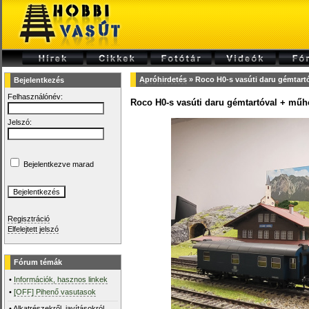
Apróhirdetés
» Roco H0-s vasúti daru gémtart
Bejelentkezés
Felhasználónév:
Roco H0-s vasúti daru gémtartóval + műhe
Jelszó:
Bejelentkezve marad
Regisztráció
Elfelejtett jelszó
Fórum témák
•
Információk, hasznos linkek
•
[OFF] Pihenő vasutasok
•
Alkatrészekről, javításokról