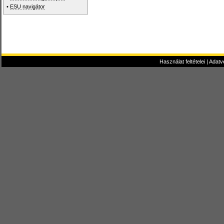
•
ESU navigátor
Használat feltételei
|
Adatv