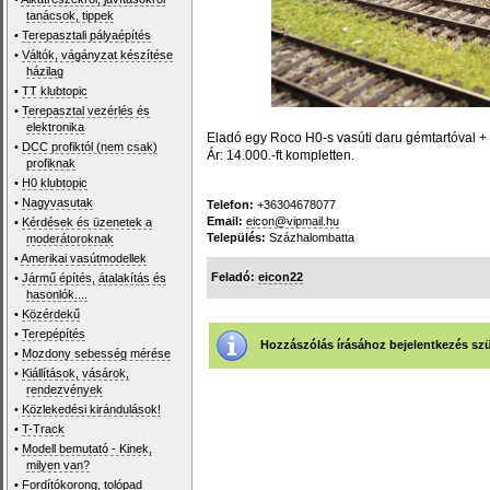
tanácsok, tippek
•
Terepasztali pályaépítés
•
Váltók, vágányzat készítése
házilag
•
TT klubtopic
•
Terepasztal vezérlés és
elektronika
Eladó egy Roco H0-s vasúti daru gémtartóval +
•
DCC profiktól (nem csak)
Ár: 14.000.-ft kompletten.
profiknak
•
H0 klubtopic
•
Nagyvasutak
Telefon:
+36304678077
Email:
eicon@vipmail.hu
•
Kérdések és üzenetek a
Település:
Százhalombatta
moderátoroknak
•
Amerikai vasútmodellek
Feladó:
eicon22
•
Jármű építés, átalakítás és
hasonlók....
•
Közérdekű
•
Terepépítés
Hozzászólás írásához bejelentkezés sz
•
Mozdony sebesség mérése
•
Kiállítások, vásárok,
rendezvények
•
Közlekedési kirándulások!
•
T-Track
•
Modell bemutató - Kinek,
milyen van?
•
Fordítókorong, tolópad