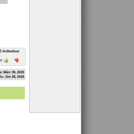
ő értékelései
ld:
a: Márc 30, 2025
és: Jún 28, 2026