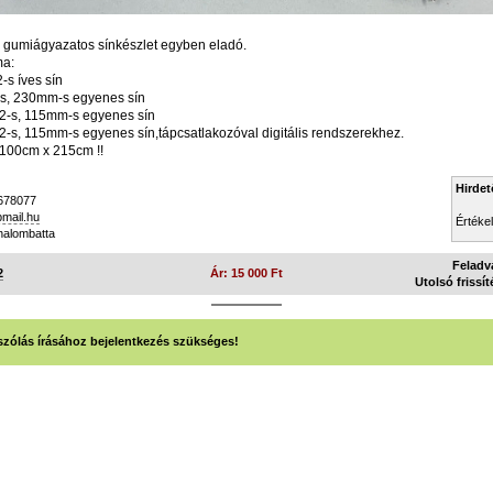
 gumiágyazatos sínkészlet egyben eladó.
ma:
-s íves sín
s, 230mm-s egyenes sín
2-s, 115mm-s egyenes sín
-s, 115mm-s egyenes sín,tápcsatlakozóval digitális rendszerekhez.
 100cm x 215cm !!
Hirdet
678077
mail.hu
Értéke
alombatta
Feladv
2
Ár: 15 000 Ft
Utolsó frissít
zólás írásához bejelentkezés szükséges!