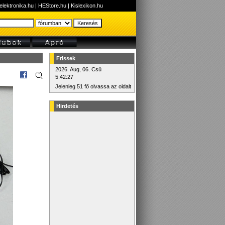
elektronika.hu
|
HEStore.hu
|
Kislexikon.hu
Frissek
2026. Aug, 06. Csü
5:42:27
Jelenleg 51 fő olvassa az oldalt
Hirdetés