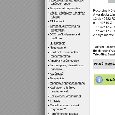
tanácsok, tippek
•
Terepasztali pályaépítés
Roco Line H0-s
•
Váltók, vágányzat készítése
A készlet tartal
házilag
12 db 42522 R2
•
TT klubtopic
9 db 42510 G1-
•
Terepasztal vezérlés és
1 db 42512 G1/
elektronika
1 db 42517 G1/2
•
DCC profiktól (nem csak)
A pálya mérete
profiknak
•
H0 klubtopic
Telefon:
+36304
•
Nagyvasutak
Email:
eicon@vip
•
Kérdések és üzenetek a
Település:
Százh
moderátoroknak
•
Amerikai vasútmodellek
Feladó:
eicon2
•
Jármű építés, átalakítás és
hasonlók....
•
Közérdekű
•
Terepépítés
Hozzás
•
Mozdony sebesség mérése
•
Kiállítások, vásárok,
rendezvények
•
Közlekedési kirándulások!
•
T-Track
•
Modell bemutató - Kinek,
milyen van?
•
Fordítókorong, tolópad