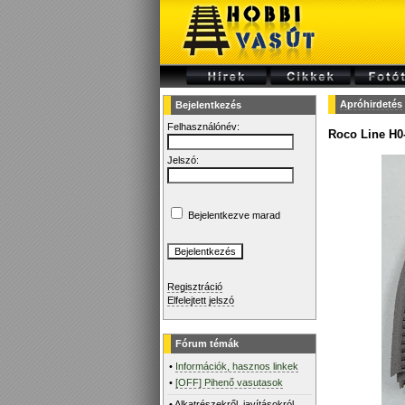
Apróhirdetés
Bejelentkezés
Felhasználónév:
Roco Line H0-
Jelszó:
Bejelentkezve marad
Regisztráció
Elfelejtett jelszó
Fórum témák
•
Információk, hasznos linkek
•
[OFF] Pihenő vasutasok
•
Alkatrészekről, javításokról