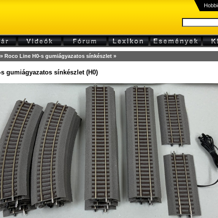
Hobbi
» Roco Line H0-s gumiágyazatos sínkészlet »
s gumiágyazatos sínkészlet (H0)